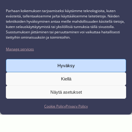
practical and effectively take into
Parhaan kokemuksen tarjoamiseksi käytämme teknologioita, kuten
account the specific
evästeitä, tallentaaksemme ja/tai käyttääksemme laitetietoja. Näiden
tekniikoiden hyväksyminen antaa meille mahdollisuuden käsitellä tietoja,
characteristics of the tourism
kuten selauskäyttäytymistä tai yksilöllisiä tunnuksia tällä sivustolla.
Suostumuksen jättäminen tai peruuttaminen voi vaikuttaa haitallisesti
sector.
tiettyihin ominaisuuksiin ja toimintoihin.
Manage services
Hyväksy
Kiellä
Green Key is also a sustainability
Näytä asetukset
program: participating companies
commit to continuous improvement and
Cookie Policy
Privacy Policy
report on their progress annually as part
of the renewal application. The program
offers participants personalized