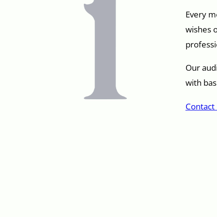
Every me
wishes o
professi
Our audi
with bas
Contact 