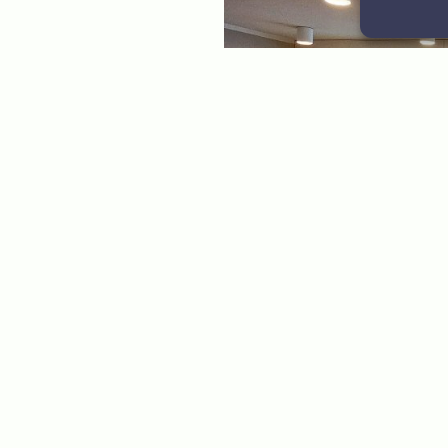
ple and is equipped
eded.