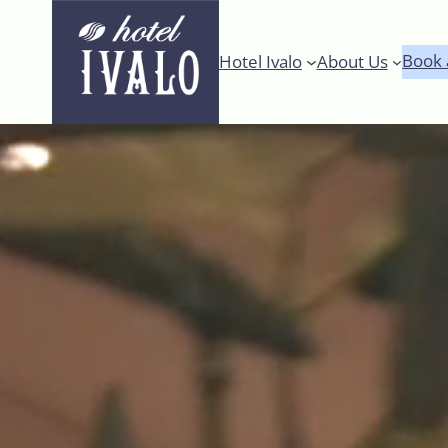
Skip
to
Book 
Hotel Ivalo
About Us
content