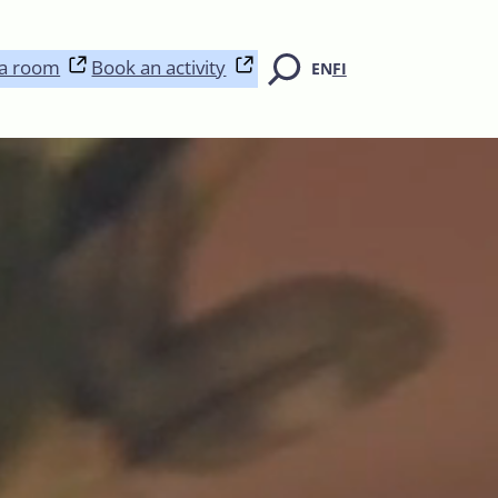
a room
Book an activity
EN
FI