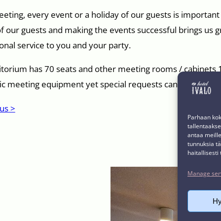
eting, every event or a holiday of our guests is important an
f our guests and making the events successful brings us gr
onal service to you and your party.
torium has 70 seats and other meeting rooms / cabinets 1
ic meeting equipment yet special requests can be fulfilled 
us >
Parhaan kok
tallentaaks
antaa meille
tunnuksia tä
haitallisesti
Manage ser
H