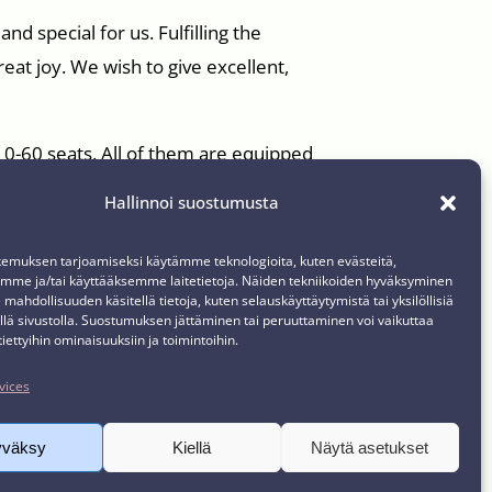
d special for us. Fulfilling the
eat joy. We wish to give excellent,
0-60 seats. All of them are equipped
also.
Hallinnoi suostumusta
emuksen tarjoamiseksi käytämme teknologioita, kuten evästeitä,
emme ja/tai käyttääksemme laitetietoja. Näiden tekniikoiden hyväksyminen
 mahdollisuuden käsitellä tietoja, kuten selauskäyttäytymistä tai yksilöllisiä
llä sivustolla. Suostumuksen jättäminen tai peruuttaminen voi vaikuttaa
 tiettyihin ominaisuuksiin ja toimintoihin.
vices
yväksy
Kiellä
Näytä asetukset