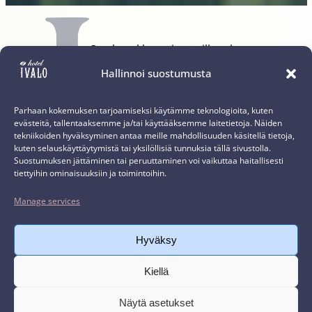
Our hotel by a river will make
sure that you can sleep well after
Hallinnoi suostumusta
spending a day outside. Before
going to bed you can relax in
Parhaan kokemuksen tarjoamiseksi käytämme teknologioita, kuten
evästeitä, tallentaaksemme ja/tai käyttääksemme laitetietoja. Näiden
sauna or have a little swim. And
tekniikoiden hyväksyminen antaa meille mahdollisuuden käsitellä tietoja,
kuten selauskäyttäytymistä tai yksilöllisiä tunnuksia tällä sivustolla.
of course, our spacious
Suostumuksen jättäminen tai peruuttaminen voi vaikuttaa haitallisesti
restaurant awaits with delicious
tiettyihin ominaisuuksiin ja toimintoihin.
meals and sweet desserts. For
Manage services
the next day we have already
planned many tempting ways for
Hyväksy
you to enjoy the nature: Maybe
you want to go to the forest,
Kiellä
listen to its sough and breath in
Näytä asetukset
its calmness. Or maybe you’d